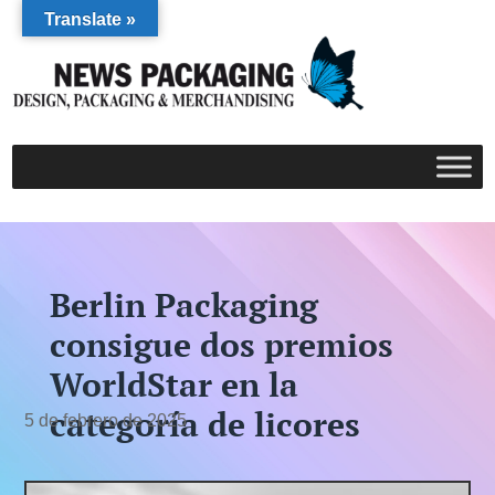
Translate »
Berlin Packaging
consigue dos premios
WorldStar en la
categoría de licores
5 de febrero de 2025