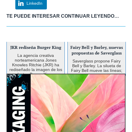
LinkedIn
TE PUEDE INTERESAR CONTINUAR LEYENDO…
JKR rediseña Burger King
Fairy Bell y Barley, nuevas
propuestas de Saverglass
La agencia creativa
norteamericana Jones
Saverglass propone Fairy
Knowles Ritchie (JKR) ha
Bell y Barley. La silueta de
rediseñado la imagen de los
Fairy Bell mueve las líneas;
productos Burger King, una
una forma cónica invertida,
actualización que se
una altura baja de 237 mm,
extiende a la nueva imagen
un peso de vidrio optimizado
IPE Industria Gráfica
de las tiendas y los unif...
de 499 gramos y una base
ganadora de dos premios
con una...
en los FINAT Label
Competition 2018
IPE ha sido premiada por el
sleeve realizado para la
marca francesa Maxim´s de
Paris en la última edición de
los premios FINAT. El sleeve