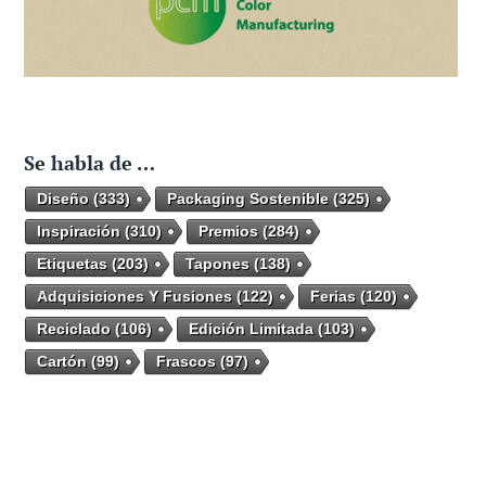
Se habla de …
Diseño
(333)
Packaging Sostenible
(325)
Inspiración
(310)
Premios
(284)
Etiquetas
(203)
Tapones
(138)
Adquisiciones Y Fusiones
(122)
Ferias
(120)
Reciclado
(106)
Edición Limitada
(103)
Cartón
(99)
Frascos
(97)