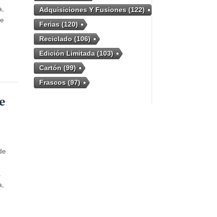
a,
Adquisiciones Y Fusiones
(122)
de
Ferias
(120)
Reciclado
(106)
Edición Limitada
(103)
Cartón
(99)
Frascos
(97)
e
de
a
a,