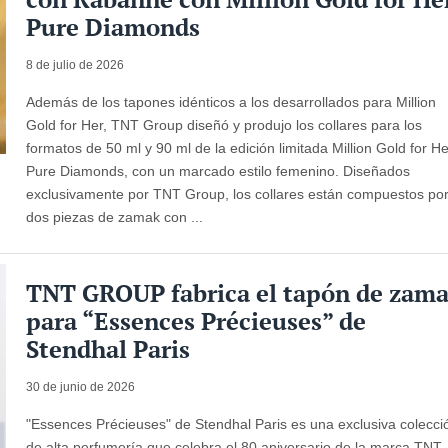
Pure Diamonds
8 de julio de 2026
Además de los tapones idénticos a los desarrollados para Million
Gold for Her, TNT Group diseñó y produjo los collares para los
formatos de 50 ml y 90 ml de la edición limitada Million Gold for H
Pure Diamonds, con un marcado estilo femenino. Diseñados
exclusivamente por TNT Group, los collares están compuestos po
dos piezas de zamak con ...
TNT GROUP fabrica el tapón de zam
para “Essences Précieuses” de
Stendhal Paris
30 de junio de 2026
"Essences Précieuses" de Stendhal Paris es una exclusiva colecci
de alta perfumería que celebra el 80 aniversario de la marca.TNT