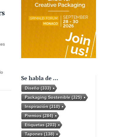
rs
tes
do
Se habla de …
Diseño
(333)
Packaging Sostenible
(325)
Inspiración
(310)
Premios
(284)
Etiquetas
(203)
Tapones
(138)