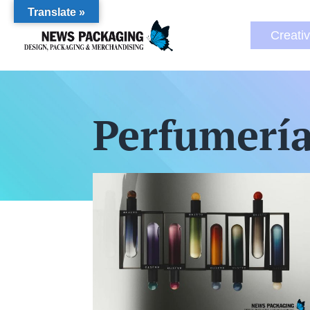
Translate »
Creati
Perfumerí