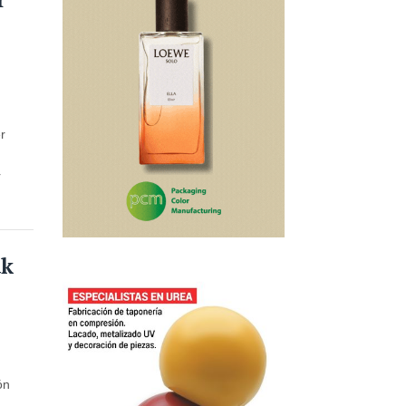
er
r
ak
ón