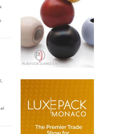
a
s
X,
el