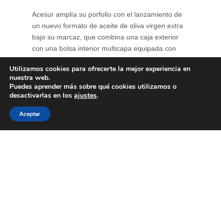
Acesur amplía su porfolio con el lanzamiento de
un nuevo formato de aceite de oliva virgen extra
bajo su marcaz, que combina una caja exterior
con una bolsa interior multicapa equipada con
grifo dosificador. Esta estructura protege el aceite
Utilizamos cookies para ofrecerte la mejor experiencia en
de la luz y del oxígeno, reduciendo la oxidación y
nuestra web.
contribuyendo a conservar durante más tiempo
Puedes aprender más sobre qué cookies utilizamos o
su perfil ...
desactivarlas en los
ajustes
.
Aceptar