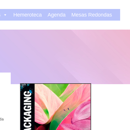
s
Hemeroteca
Agenda
Mesas Redondas
ida