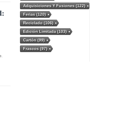
Adquisiciones Y Fusiones
(122)
d:
Ferias
(120)
Reciclado
(106)
Edición Limitada
(103)
Cartón
(99)
Frascos
(97)
e.