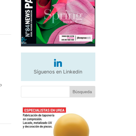
e
Síguenos en Linkedin
o
a