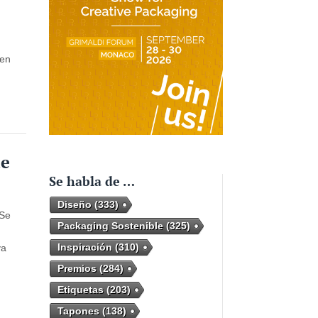
 en
te
Se habla de …
Diseño
(333)
 Se
Packaging Sostenible
(325)
Inspiración
(310)
va
Premios
(284)
Etiquetas
(203)
Tapones
(138)