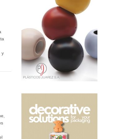
a
ata
e y
.
me,
es
el