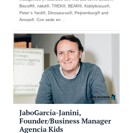
Biscoff®, nākd®, TREK®, BEAR®, Kiddylicious®,
Peter’s Yard®, Dinosaurus®, Peijnenburg® and
Annas®. Con sede en ...
JaboGarcía-Janini,
Founder/Business Manager
Agencia Kids