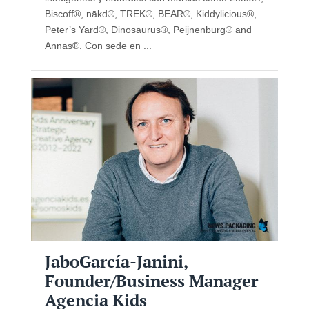
Biscoff®, nākd®, TREK®, BEAR®, Kiddylicious®,
Peter’s Yard®, Dinosaurus®, Peijnenburg® and
Annas®. Con sede en ...
JaboGarcía-Janini,
Founder/Business Manager
Agencia Kids