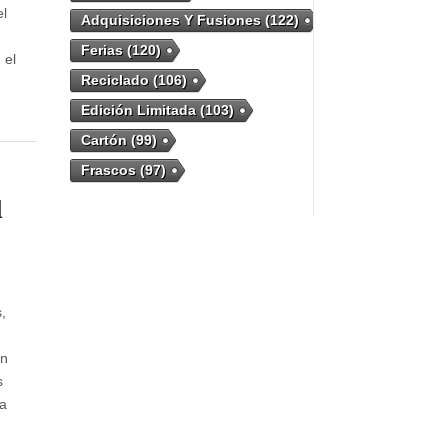
el
Adquisiciones Y Fusiones
(122)
Ferias
(120)
 el
Reciclado
(106)
Edición Limitada
(103)
Cartón
(99)
Frascos
(97)
l
,
án
s
ia