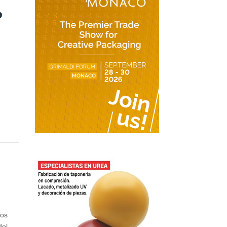
p
n
tos
del