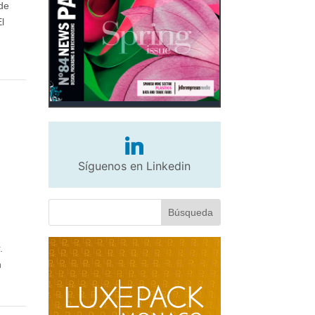
 de
l
Síguenos en Linkedin
.
n