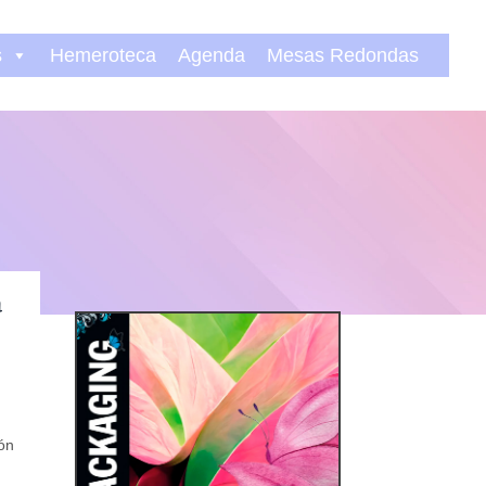
s
Hemeroteca
Agenda
Mesas Redondas
a
ión