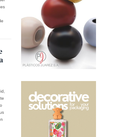
jes
de
e
a
id,
te
mo
sus
en