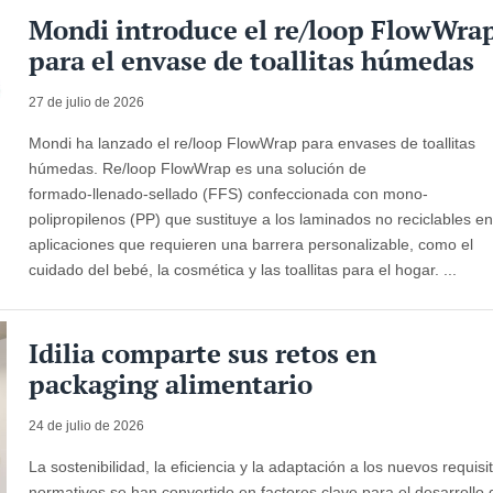
Mondi introduce el re/loop FlowWra
para el envase de toallitas húmedas
27 de julio de 2026
Mondi ha lanzado el re/loop FlowWrap para envases de toallitas
húmedas. Re/loop FlowWrap es una solución de
formado‑llenado‑sellado (FFS) confeccionada con mono-
polipropilenos (PP) que sustituye a los laminados no reciclables e
aplicaciones que requieren una barrera personalizable, como el
cuidado del bebé, la cosmética y las toallitas para el hogar. ...
Idilia comparte sus retos en
packaging alimentario
24 de julio de 2026
La sostenibilidad, la eficiencia y la adaptación a los nuevos requisi
normativos se han convertido en factores clave para el desarrollo 