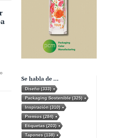
r
pa
vo
Se habla de …
Diseño
(333)
Packaging Sostenible
(325)
Inspiración
(310)
Premios
(284)
Etiquetas
(203)
Tapones
(138)