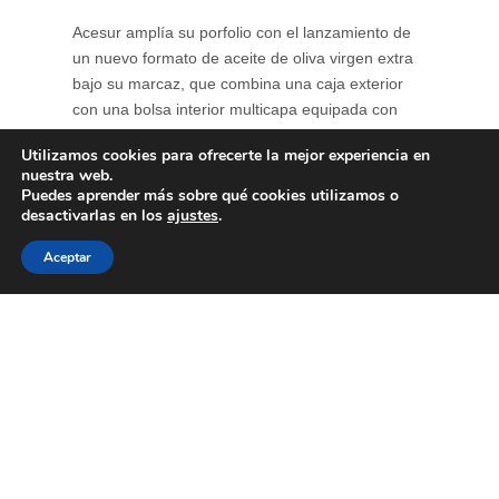
Acesur amplía su porfolio con el lanzamiento de
un nuevo formato de aceite de oliva virgen extra
bajo su marcaz, que combina una caja exterior
con una bolsa interior multicapa equipada con
grifo dosificador. Esta estructura protege el aceite
Utilizamos cookies para ofrecerte la mejor experiencia en
de la luz y del oxígeno, reduciendo la oxidación y
nuestra web.
contribuyendo a conservar durante más tiempo
Puedes aprender más sobre qué cookies utilizamos o
su perfil ...
desactivarlas en los
ajustes
.
Aceptar