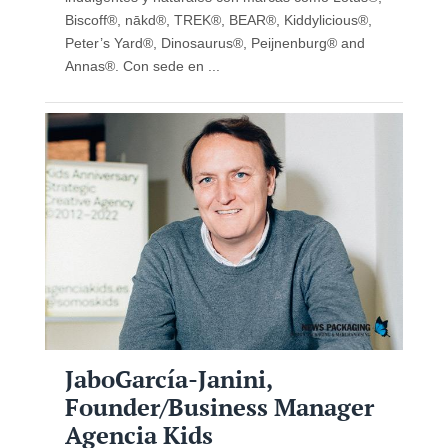
Biscoff®, nākd®, TREK®, BEAR®, Kiddylicious®,
Peter’s Yard®, Dinosaurus®, Peijnenburg® and
Annas®. Con sede en ...
JaboGarcía-Janini,
Founder/Business Manager
Agencia Kids