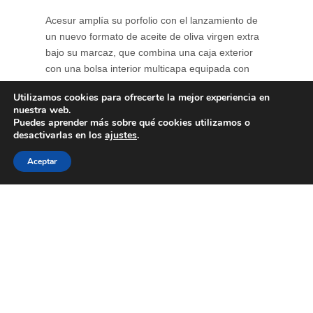
Acesur amplía su porfolio con el lanzamiento de
un nuevo formato de aceite de oliva virgen extra
bajo su marcaz, que combina una caja exterior
con una bolsa interior multicapa equipada con
grifo dosificador. Esta estructura protege el aceite
Utilizamos cookies para ofrecerte la mejor experiencia en
de la luz y del oxígeno, reduciendo la oxidación y
nuestra web.
contribuyendo a conservar durante más tiempo
Puedes aprender más sobre qué cookies utilizamos o
su perfil ...
desactivarlas en los
ajustes
.
Aceptar