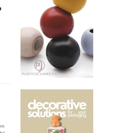
p
n
tos
del