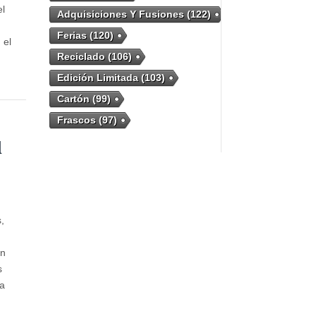
el
Adquisiciones Y Fusiones
(122)
Ferias
(120)
 el
Reciclado
(106)
Edición Limitada
(103)
Cartón
(99)
Frascos
(97)
l
,
án
s
ia