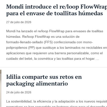
Mondi introduce el re/loop FlowWra
para el envase de toallitas húmedas
27 de julio de 2026
Mondi ha lanzado el re/loop FlowWrap para envases de toallitas
húmedas. Re/loop FlowWrap es una solución de
formado‑llenado‑sellado (FFS) confeccionada con mono-
polipropilenos (PP) que sustituye a los laminados no reciclables e
aplicaciones que requieren una barrera personalizable, como el
cuidado del bebé, la cosmética y las toallitas para el hogar. ...
Idilia comparte sus retos en
packaging alimentario
24 de julio de 2026
La sostenibilidad, la eficiencia y la adaptación a los nuevos requisi
normativos se han convertido en factores clave para el desarrollo 