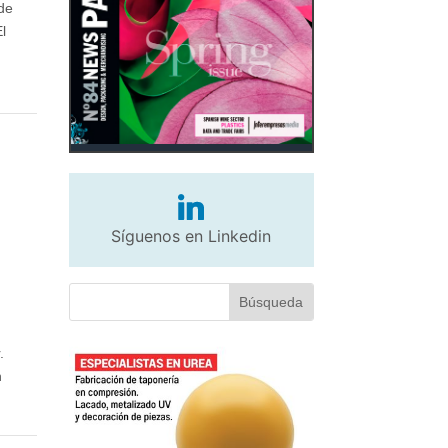
 de
l
Síguenos en Linkedin
.
n