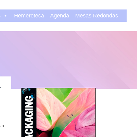
s
Hemeroteca
Agenda
Mesas Redondas
a
ión