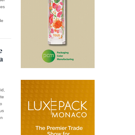
jes
de
e
a
id,
te
mo
sus
en