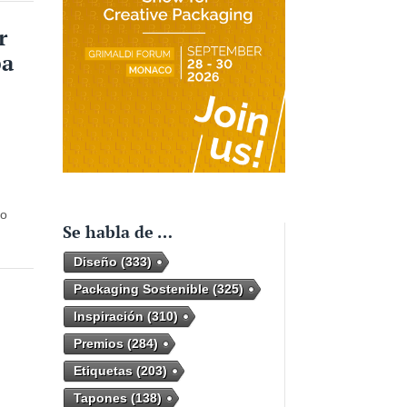
r
pa
vo
Se habla de …
Diseño
(333)
Packaging Sostenible
(325)
Inspiración
(310)
Premios
(284)
Etiquetas
(203)
Tapones
(138)