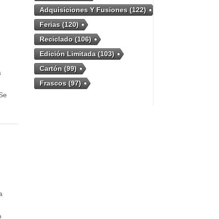
Adquisiciones Y Fusiones
(122)
Ferias
(120)
Reciclado
(106)
Edición Limitada
(103)
Cartón
(99)
a
Frascos
(97)
 Se
a
o