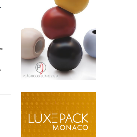
y
en
y