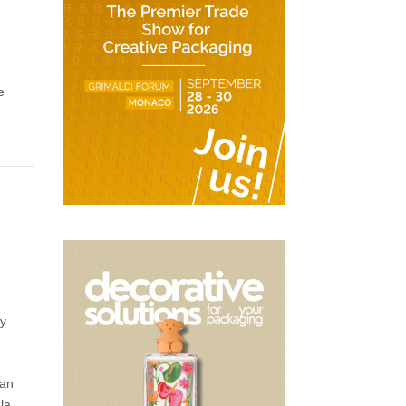
e
 y
zan
la