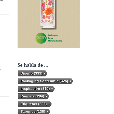
Se habla de …
n,
Diseño
(333)
Packaging Sostenible
(325)
Inspiración
(310)
Premios
(284)
Etiquetas
(203)
Tapones
(138)