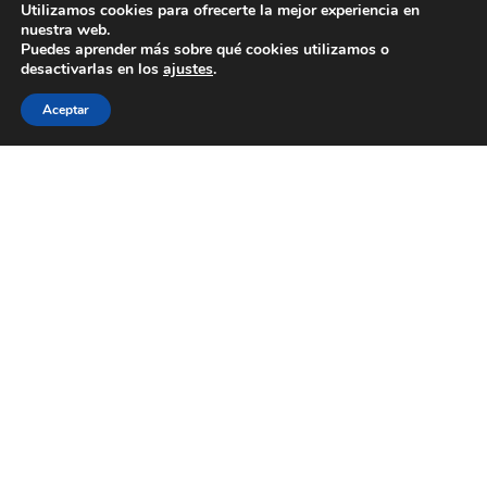
Utilizamos cookies para ofrecerte la mejor experiencia en
nuestra web.
Puedes aprender más sobre qué cookies utilizamos o
desactivarlas en los
ajustes
.
Aceptar
J’adore por Madina Visconti
10 de marzo de 2026
Edición limitada de 200 piezas numeradas de
J'adore Intense de Dior. Inspirada por el bouquet
floral cromático de J’adore Intense, la creadora
milanesa Madina Visconti ha creado un tapón
inédito, donde el oro florece en una oda floral
resplandeciente y colorida. Realizado según la
técnica artesanal del moldeo a la cera perdida, el
tapón se sumerge ...