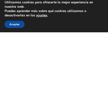
Utilizamos cookies para ofrecerte la mejor experiencia en
nuestra web.
Puedes aprender más sobre qué cookies utilizamos o
desactivarlas en los
ajustes
.
Aceptar
J’adore por Madina Visconti
10 de marzo de 2026
Edición limitada de 200 piezas numeradas de
J'adore Intense de Dior. Inspirada por el bouquet
floral cromático de J’adore Intense, la creadora
milanesa Madina Visconti ha creado un tapón
inédito, donde el oro florece en una oda floral
resplandeciente y colorida. Realizado según la
técnica artesanal del moldeo a la cera perdida, el
tapón se sumerge ...