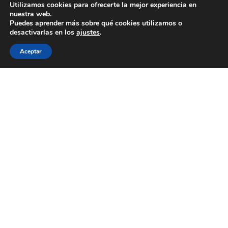
Utilizamos cookies para ofrecerte la mejor experiencia en
nuestra web.
Puedes aprender más sobre qué cookies utilizamos o
desactivarlas en los
ajustes
.
Aceptar
J’adore por Madina Visconti
10 de marzo de 2026
Edición limitada de 200 piezas numeradas de
J'adore Intense de Dior. Inspirada por el bouquet
floral cromático de J’adore Intense, la creadora
milanesa Madina Visconti ha creado un tapón
inédito, donde el oro florece en una oda floral
resplandeciente y colorida. Realizado según la
técnica artesanal del moldeo a la cera perdida, el
tapón se sumerge ...