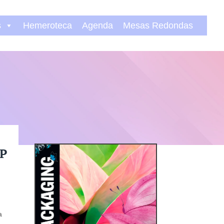
s
Hemeroteca
Agenda
Mesas Redondas
HP
a