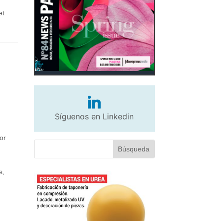
et
Síguenos en Linkedin
or
s,