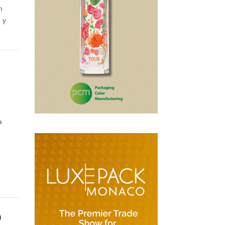
n
 y
a
D