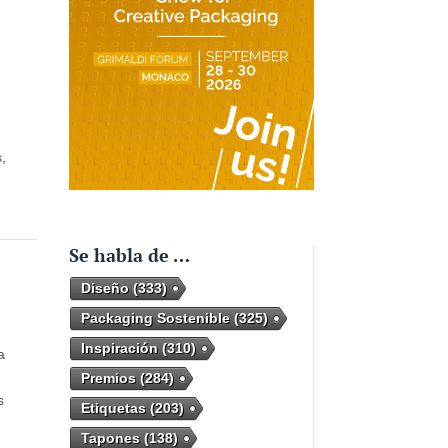
,
,
Se habla de …
Diseño
(333)
Packaging Sostenible
(325)
Inspiración
(310)
a
Premios
(284)
s
Etiquetas
(203)
Tapones
(138)