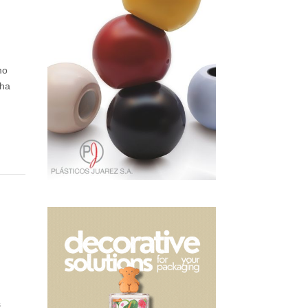
mo
 ha
s