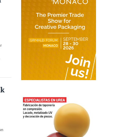
er
r
ak
ón