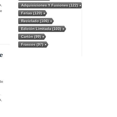
a,
Adquisiciones Y Fusiones
(122)
de
Ferias
(120)
Reciclado
(106)
Edición Limitada
(103)
Cartón
(99)
Frascos
(97)
e
de
a
a,