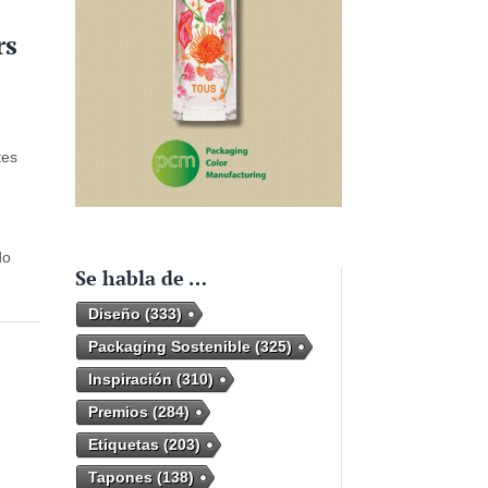
rs
tes
do
Se habla de …
Diseño
(333)
Packaging Sostenible
(325)
Inspiración
(310)
Premios
(284)
Etiquetas
(203)
Tapones
(138)