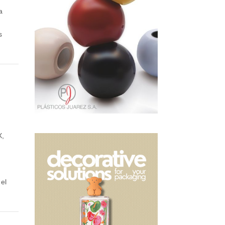
a
s
X,
el