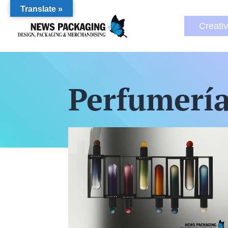
Translate »
Creati
Perfumerí