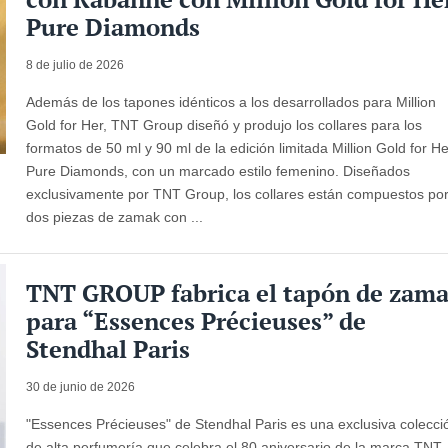
Pure Diamonds
8 de julio de 2026
Además de los tapones idénticos a los desarrollados para Million
Gold for Her, TNT Group diseñó y produjo los collares para los
formatos de 50 ml y 90 ml de la edición limitada Million Gold for H
Pure Diamonds, con un marcado estilo femenino. Diseñados
exclusivamente por TNT Group, los collares están compuestos po
dos piezas de zamak con ...
TNT GROUP fabrica el tapón de zam
para “Essences Précieuses” de
Stendhal Paris
30 de junio de 2026
"Essences Précieuses" de Stendhal Paris es una exclusiva colecci
de alta perfumería que celebra el 80 aniversario de la marca.TNT