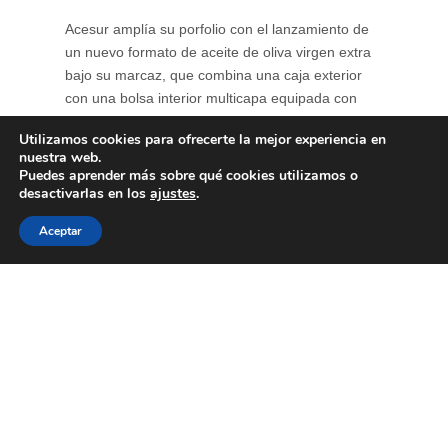
Acesur amplía su porfolio con el lanzamiento de
un nuevo formato de aceite de oliva virgen extra
bajo su marcaz, que combina una caja exterior
con una bolsa interior multicapa equipada con
grifo dosificador. Esta estructura protege el aceite
Utilizamos cookies para ofrecerte la mejor experiencia en
de la luz y del oxígeno, reduciendo la oxidación y
nuestra web.
contribuyendo a conservar durante más tiempo
Puedes aprender más sobre qué cookies utilizamos o
su perfil ...
desactivarlas en los
ajustes
.
Aceptar