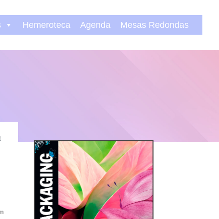
s
Hemeroteca
Agenda
Mesas Redondas
a
um