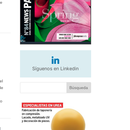
de
Síguenos en Linkedin
el
de
do
l