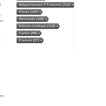
)
Adquisiciones Y Fusiones
(122)
Ferias
(120)
s
Reciclado
(106)
 en
Edición Limitada
(103)
Cartón
(99)
Frascos
(97)
umo