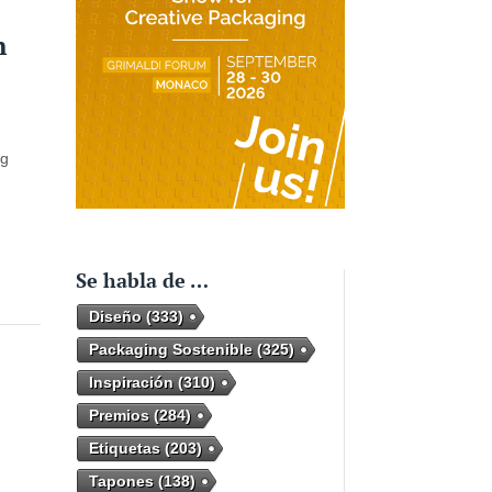
n
ng
Se habla de …
Diseño
(333)
Packaging Sostenible
(325)
Inspiración
(310)
Premios
(284)
Etiquetas
(203)
Tapones
(138)