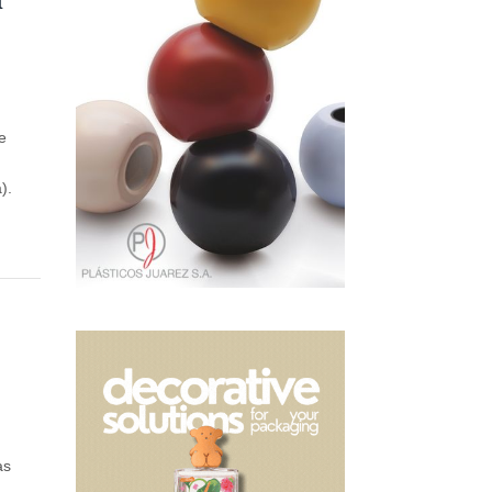
de
).
as