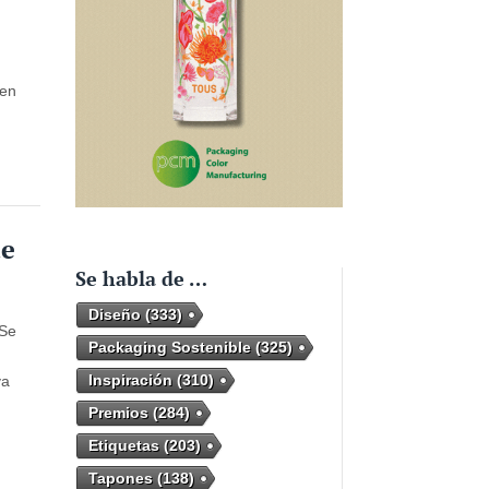
 en
te
Se habla de …
Diseño
(333)
 Se
Packaging Sostenible
(325)
Inspiración
(310)
va
Premios
(284)
Etiquetas
(203)
Tapones
(138)