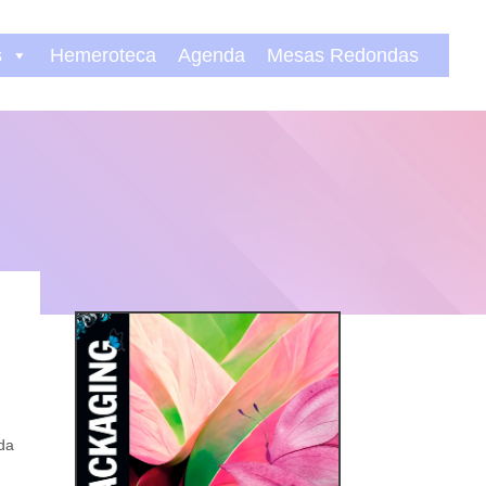
s
Hemeroteca
Agenda
Mesas Redondas
ida