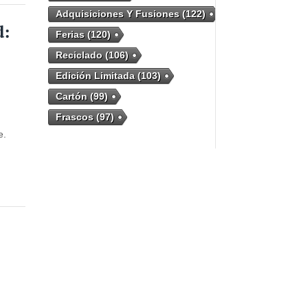
Adquisiciones Y Fusiones
(122)
d:
Ferias
(120)
Reciclado
(106)
Edición Limitada
(103)
Cartón
(99)
Frascos
(97)
e.