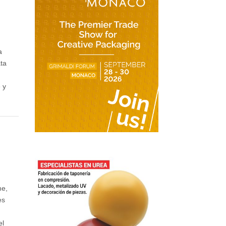
a
ata
e y
.
me,
es
el