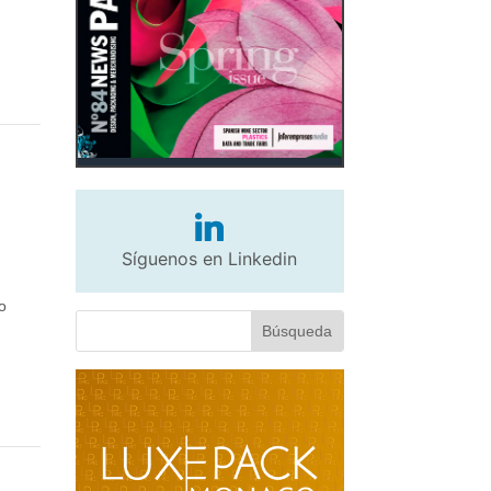
e
Síguenos en Linkedin
o
a