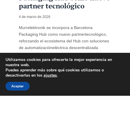
partner tecnológico
4 de marzo de 2026
Murrelektronik se incorpora a Barcelona
Packaging Hub como nuevo partnertecnológico,
reforzando el ecosistema del Hub con soluciones
de automatizacióneléctrica descentralizada
orientadas a la optimización de líneas de
Utilizamos cookies para ofrecerte la mejor experiencia en
produccióndel sector del packaging. La
nuestra web.
automatización industrial se ha consolidado como
Puedes aprender más sobre qué cookies utilizamos o
un factor estratégico para lacompetitividad ...
desactivarlas en los
ajustes
.
Aceptar