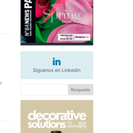
e
Síguenos en Linkedin
o
a