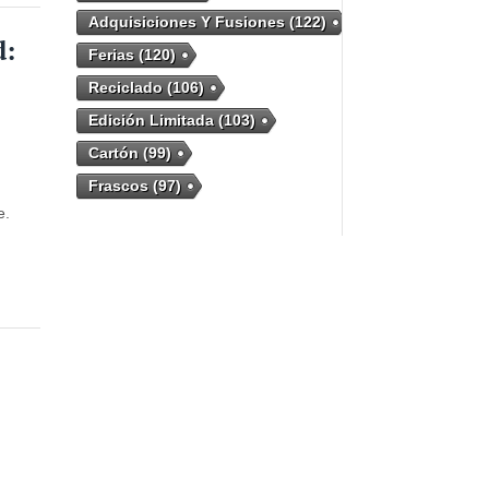
Adquisiciones Y Fusiones
(122)
d:
Ferias
(120)
Reciclado
(106)
Edición Limitada
(103)
Cartón
(99)
Frascos
(97)
e.