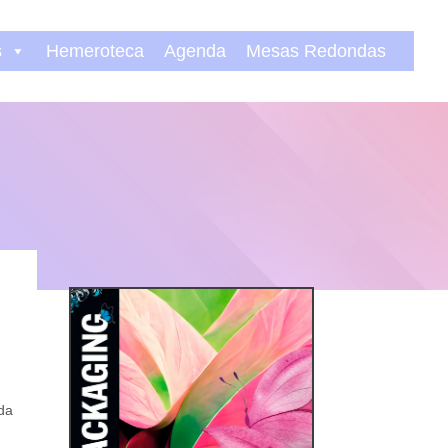
s
Hemeroteca
Agenda
Mesas Redondas
ida