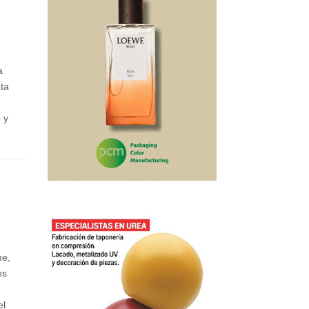
a
ata
e y
.
me,
es
el