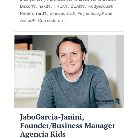
Biscoff®, nākd®, TREK®, BEAR®, Kiddylicious®,
Peter’s Yard®, Dinosaurus®, Peijnenburg® and
Annas®. Con sede en ...
JaboGarcía-Janini,
Founder/Business Manager
Agencia Kids