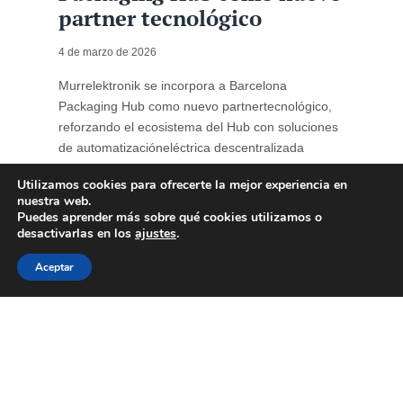
partner tecnológico
4 de marzo de 2026
Murrelektronik se incorpora a Barcelona
Packaging Hub como nuevo partnertecnológico,
reforzando el ecosistema del Hub con soluciones
de automatizacióneléctrica descentralizada
orientadas a la optimización de líneas de
Utilizamos cookies para ofrecerte la mejor experiencia en
produccióndel sector del packaging. La
nuestra web.
automatización industrial se ha consolidado como
Puedes aprender más sobre qué cookies utilizamos o
un factor estratégico para lacompetitividad ...
desactivarlas en los
ajustes
.
Aceptar