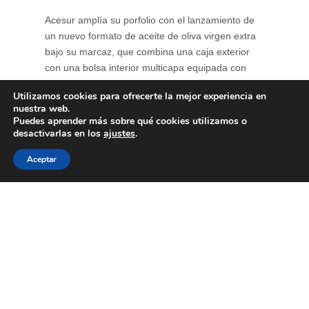
Acesur amplía su porfolio con el lanzamiento de
un nuevo formato de aceite de oliva virgen extra
bajo su marcaz, que combina una caja exterior
con una bolsa interior multicapa equipada con
grifo dosificador. Esta estructura protege el aceite
Utilizamos cookies para ofrecerte la mejor experiencia en
de la luz y del oxígeno, reduciendo la oxidación y
nuestra web.
contribuyendo a conservar durante más tiempo
Puedes aprender más sobre qué cookies utilizamos o
su perfil ...
desactivarlas en los
ajustes
.
Aceptar