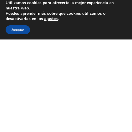
Utilizamos cookies para ofrecerte la mejor experiencia en
nuestra web.
Puedes aprender más sobre qué cookies utilizamos o
desactivarlas en los
ajustes
.
Aceptar
J’adore por Madina Visconti
10 de marzo de 2026
Edición limitada de 200 piezas numeradas de
J'adore Intense de Dior. Inspirada por el bouquet
floral cromático de J’adore Intense, la creadora
milanesa Madina Visconti ha creado un tapón
inédito, donde el oro florece en una oda floral
resplandeciente y colorida. Realizado según la
técnica artesanal del moldeo a la cera perdida, el
tapón se sumerge ...