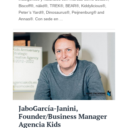
Biscoff®, nākd®, TREK®, BEAR®, Kiddylicious®,
Peter’s Yard®, Dinosaurus®, Peijnenburg® and
Annas®. Con sede en ...
JaboGarcía-Janini,
Founder/Business Manager
Agencia Kids