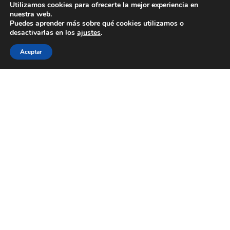
Utilizamos cookies para ofrecerte la mejor experiencia en
nuestra web.
Puedes aprender más sobre qué cookies utilizamos o
desactivarlas en los
ajustes
.
Aceptar
J’adore por Madina Visconti
10 de marzo de 2026
Edición limitada de 200 piezas numeradas de
J'adore Intense de Dior. Inspirada por el bouquet
floral cromático de J’adore Intense, la creadora
milanesa Madina Visconti ha creado un tapón
inédito, donde el oro florece en una oda floral
resplandeciente y colorida. Realizado según la
técnica artesanal del moldeo a la cera perdida, el
tapón se sumerge ...