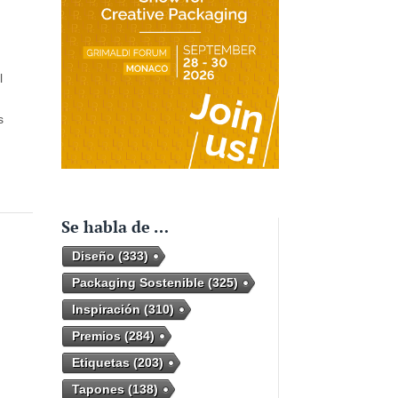
l
s
Se habla de …
Diseño
(333)
Packaging Sostenible
(325)
Inspiración
(310)
Premios
(284)
d
Etiquetas
(203)
a
Tapones
(138)