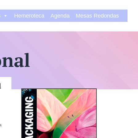
s
Hemeroteca
Agenda
Mesas Redondas
onal
d
a