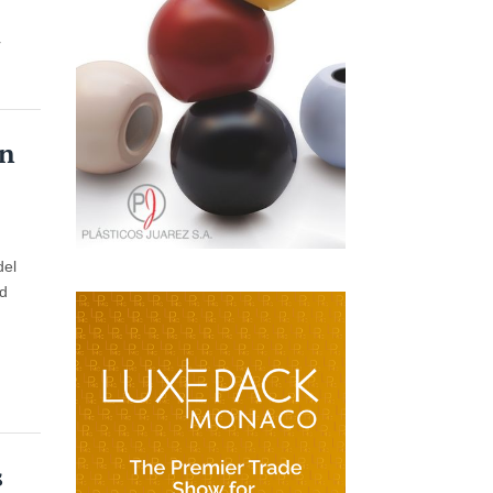
r
un
del
ad
s