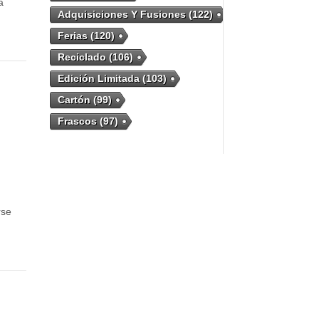
a
Adquisiciones Y Fusiones
(122)
Ferias
(120)
Reciclado
(106)
Edición Limitada
(103)
Cartón
(99)
Frascos
(97)
rse