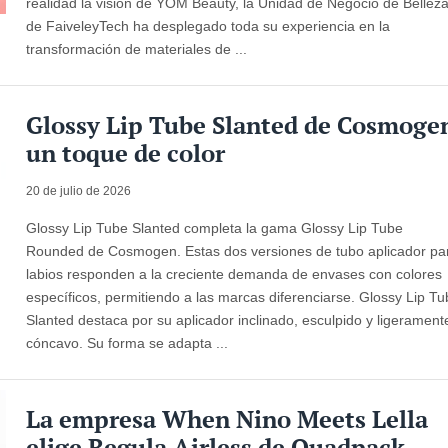
realidad la visión de YOM Beauty, la Unidad de Negocio de Bellez
de FaiveleyTech ha desplegado toda su experiencia en la
transformación de materiales de ...
Glossy Lip Tube Slanted de Cosmoge
un toque de color
20 de julio de 2026
Glossy Lip Tube Slanted completa la gama Glossy Lip Tube
Rounded de Cosmogen. Estas dos versiones de tubo aplicador pa
labios responden a la creciente demanda de envases con colores
específicos, permitiendo a las marcas diferenciarse. Glossy Lip T
Slanted destaca por su aplicador inclinado, esculpido y ligerament
cóncavo. Su forma se adapta ...
La empresa When Nino Meets Lella
elige Regula Airless de Quadpack