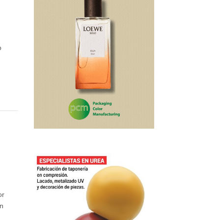
o
or
an