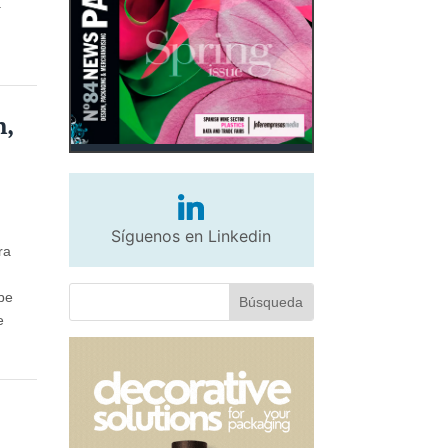
a
n,
Síguenos en Linkedin
ra
ube
e