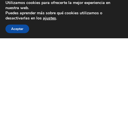
Utilizamos cookies para ofrecerte la mejor experiencia en
nuestra web.
Puedes aprender más sobre qué cookies utilizamos o
desactivarlas en los
ajustes
.
Aceptar
J’adore por Madina Visconti
10 de marzo de 2026
Edición limitada de 200 piezas numeradas de
J'adore Intense de Dior. Inspirada por el bouquet
floral cromático de J’adore Intense, la creadora
milanesa Madina Visconti ha creado un tapón
inédito, donde el oro florece en una oda floral
resplandeciente y colorida. Realizado según la
técnica artesanal del moldeo a la cera perdida, el
tapón se sumerge ...