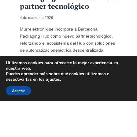
partner tecnológico
4 de marzo de 2026
Murrelektronik se incorpora a Barcelona
Packaging Hub como nuevo partnertecnológico,
reforzando el ecosistema del Hub con soluciones
de automatizacióneléctrica descentralizada
orientadas a la optimización de líneas de
Utilizamos cookies para ofrecerte la mejor experiencia en
produccióndel sector del packaging. La
nuestra web.
automatización industrial se ha consolidado como
Puedes aprender más sobre qué cookies utilizamos o
un factor estratégico para lacompetitividad ...
desactivarlas en los
ajustes
.
Aceptar