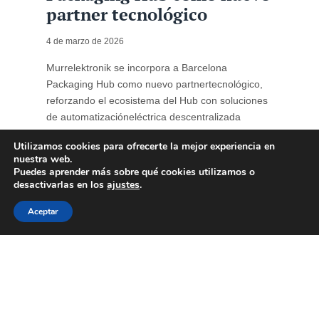
partner tecnológico
4 de marzo de 2026
Murrelektronik se incorpora a Barcelona
Packaging Hub como nuevo partnertecnológico,
reforzando el ecosistema del Hub con soluciones
de automatizacióneléctrica descentralizada
orientadas a la optimización de líneas de
Utilizamos cookies para ofrecerte la mejor experiencia en
produccióndel sector del packaging. La
nuestra web.
automatización industrial se ha consolidado como
Puedes aprender más sobre qué cookies utilizamos o
un factor estratégico para lacompetitividad ...
desactivarlas en los
ajustes
.
Aceptar