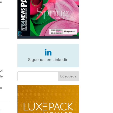
de
Síguenos en Linkedin
el
de
do
l