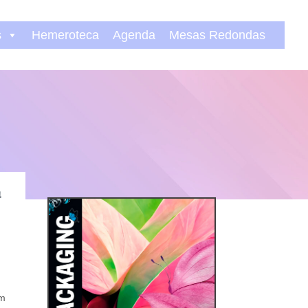
s
Hemeroteca
Agenda
Mesas Redondas
a
um