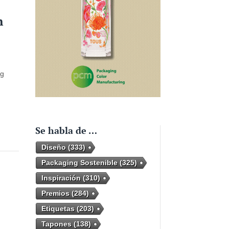
n
ng
Se habla de …
Diseño
(333)
Packaging Sostenible
(325)
Inspiración
(310)
Premios
(284)
Etiquetas
(203)
Tapones
(138)