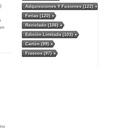
)
Adquisiciones Y Fusiones
(122)
Ferias
(120)
s
Reciclado
(106)
 en
Edición Limitada
(103)
Cartón
(99)
Frascos
(97)
umo