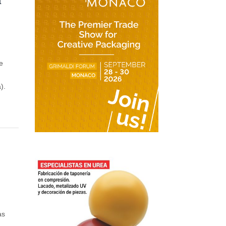
de
).
as