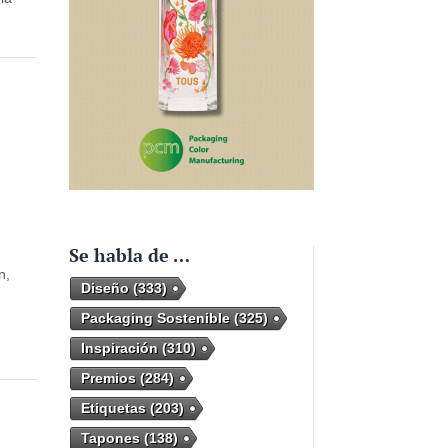
Se habla de …
n,
Diseño
(333)
Packaging Sostenible
(325)
Inspiración
(310)
Premios
(284)
Etiquetas
(203)
Tapones
(138)