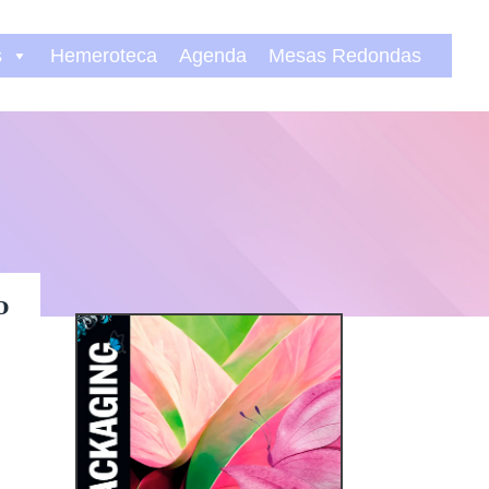
s
Hemeroteca
Agenda
Mesas Redondas
o