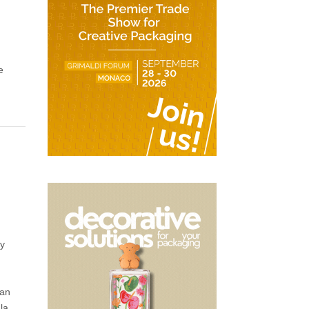
e
 y
zan
la