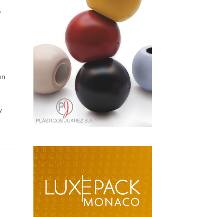
y
en
y