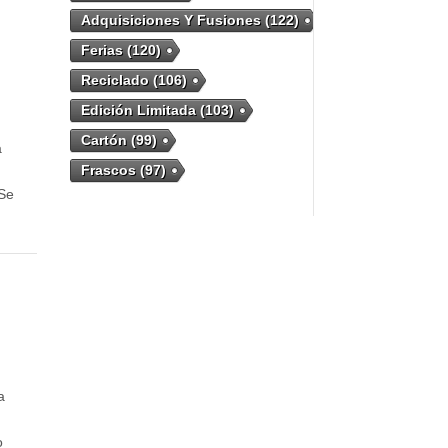
Adquisiciones Y Fusiones
(122)
Ferias
(120)
Reciclado
(106)
Edición Limitada
(103)
Cartón
(99)
a
Frascos
(97)
 Se
a
o