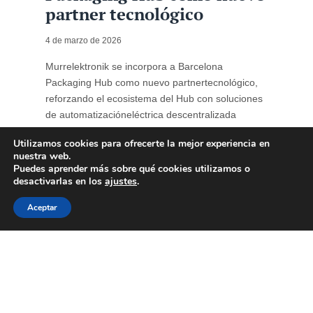
partner tecnológico
4 de marzo de 2026
Murrelektronik se incorpora a Barcelona
Packaging Hub como nuevo partnertecnológico,
reforzando el ecosistema del Hub con soluciones
de automatizacióneléctrica descentralizada
orientadas a la optimización de líneas de
Utilizamos cookies para ofrecerte la mejor experiencia en
produccióndel sector del packaging. La
nuestra web.
automatización industrial se ha consolidado como
Puedes aprender más sobre qué cookies utilizamos o
un factor estratégico para lacompetitividad ...
desactivarlas en los
ajustes
.
Aceptar