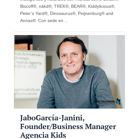
Biscoff®, nākd®, TREK®, BEAR®, Kiddylicious®,
Peter’s Yard®, Dinosaurus®, Peijnenburg® and
Annas®. Con sede en ...
JaboGarcía-Janini,
Founder/Business Manager
Agencia Kids