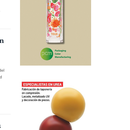
r
un
del
ad
s