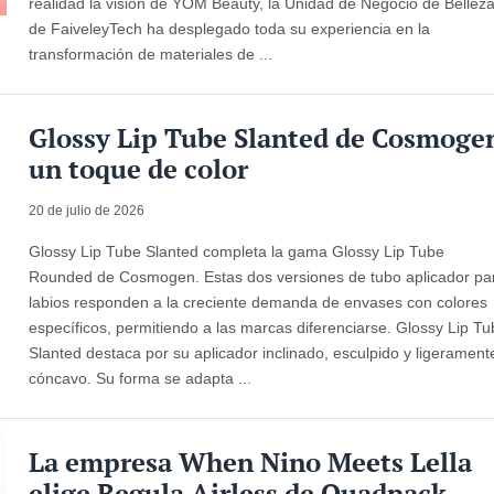
realidad la visión de YOM Beauty, la Unidad de Negocio de Bellez
de FaiveleyTech ha desplegado toda su experiencia en la
transformación de materiales de ...
Glossy Lip Tube Slanted de Cosmoge
un toque de color
20 de julio de 2026
Glossy Lip Tube Slanted completa la gama Glossy Lip Tube
Rounded de Cosmogen. Estas dos versiones de tubo aplicador pa
labios responden a la creciente demanda de envases con colores
específicos, permitiendo a las marcas diferenciarse. Glossy Lip T
Slanted destaca por su aplicador inclinado, esculpido y ligerament
cóncavo. Su forma se adapta ...
La empresa When Nino Meets Lella
elige Regula Airless de Quadpack