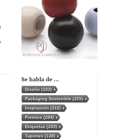
l
s
Se habla de …
Diseño
(333)
Packaging Sostenible
(325)
Inspiración
(310)
Premios
(284)
d
Etiquetas
(203)
a
Tapones
(138)