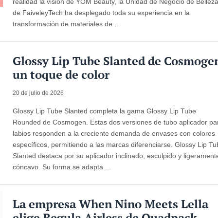
realidad la visión de YOM Beauty, la Unidad de Negocio de Bellez
de FaiveleyTech ha desplegado toda su experiencia en la
transformación de materiales de ...
Glossy Lip Tube Slanted de Cosmoge
un toque de color
20 de julio de 2026
Glossy Lip Tube Slanted completa la gama Glossy Lip Tube
Rounded de Cosmogen. Estas dos versiones de tubo aplicador pa
labios responden a la creciente demanda de envases con colores
específicos, permitiendo a las marcas diferenciarse. Glossy Lip T
Slanted destaca por su aplicador inclinado, esculpido y ligerament
cóncavo. Su forma se adapta ...
La empresa When Nino Meets Lella
elige Regula Airless de Quadpack