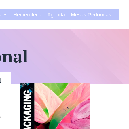
s
Hemeroteca
Agenda
Mesas Redondas
onal
d
a