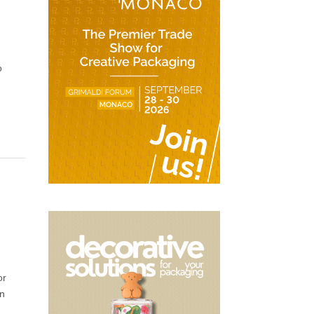
o
or
an