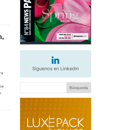
a
n,
Síguenos en Linkedin
ra
ube
e