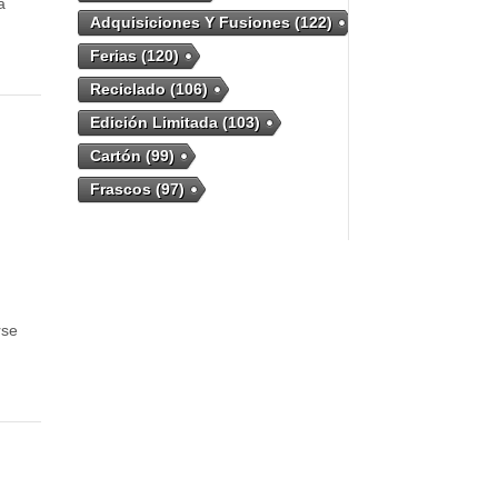
a
Adquisiciones Y Fusiones
(122)
Ferias
(120)
Reciclado
(106)
Edición Limitada
(103)
Cartón
(99)
Frascos
(97)
rse