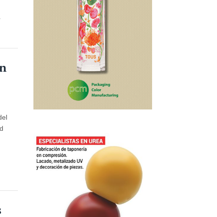
r
un
del
ad
s