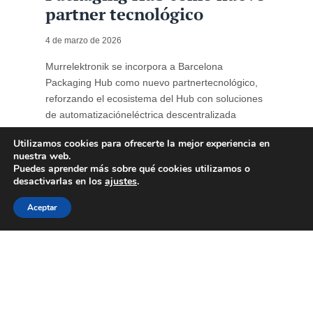
partner tecnológico
4 de marzo de 2026
Murrelektronik se incorpora a Barcelona
Packaging Hub como nuevo partnertecnológico,
reforzando el ecosistema del Hub con soluciones
de automatizacióneléctrica descentralizada
orientadas a la optimización de líneas de
Utilizamos cookies para ofrecerte la mejor experiencia en
produccióndel sector del packaging. La
nuestra web.
automatización industrial se ha consolidado como
Puedes aprender más sobre qué cookies utilizamos o
un factor estratégico para lacompetitividad ...
desactivarlas en los
ajustes
.
Aceptar