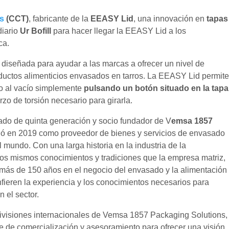
s
(CCT)
, fabricante de la
EEASY Lid
, una innovación en
tapas
diario
Ur Bofill
para hacer llegar la EEASY Lid a los
ca.
diseñada para ayudar a las marcas a ofrecer un nivel de
oductos alimenticios envasados en tarros. La EEASY Lid permit
do al vacío simplemente
pulsando un botón situado en la tapa
zo de torsión necesario para girarla.
ado de quinta generación y socio fundador de V
emsa 1857
ndó en 2019 como proveedor de bienes y servicios de envasado
 mundo. Con una larga historia en la industria de la
los mismos conocimientos y tradiciones que la empresa matriz,
más de 150 años en el negocio del envasado y la alimentación
nfieren la experiencia y los conocimientos necesarios para
n el sector.
ivisiones internacionales de Vemsa 1857 Packaging Solutions,
nte de comercialización y asesoramiento para ofrecer una visión