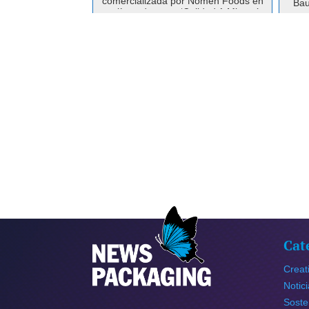
comercializada por Nomen Foods en
Bau
su línea de arroz ‘Calidad 1 Minuto’.
F
Tanto la huella de carbono como la
desar
neutralidad han sido verific...
m
est
Cat
Creat
Notic
Soste