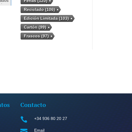
zados
Ferias
(120)
bles
Reciclado
(106)
lo,
Edición Limitada
(103)
Cartón
(99)
Frascos
(97)
atos
Contacto

+34 936 80 20 27

Email