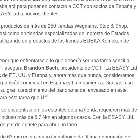
trabajará para poner en contacto a CCT con socios de España y
EEASY Lid a nuevos clientes.
n productos de más de 250 tiendas Wegmans, Stop & Shop,
 así como en tiendas especializadas del noreste de Estados
utilizando en productos de las tiendas EDEKA Kempken de
ner que enfrentarse a lo que debería ser una tarea sencilla,
os”, asegura
Brandon Bach
, presidente de CCT. “La EEASY Lid
das de EE. UU. y Europa y, ahora más que nunca, consideramos
xpansión comercial en España y Latinoamérica. Gracias a su
a su gran conocimiento del panorama del envasado en este
ra esta tarea que Ur”.
e se encuentran en los estantes de una tienda requieren más de
 e incluso más de 5,7 Nm en algunos casos. Con la EEASY Lid,
 par de apriete para abrir un tarro.
de 63 mm en su centro tecnológico de última generación de