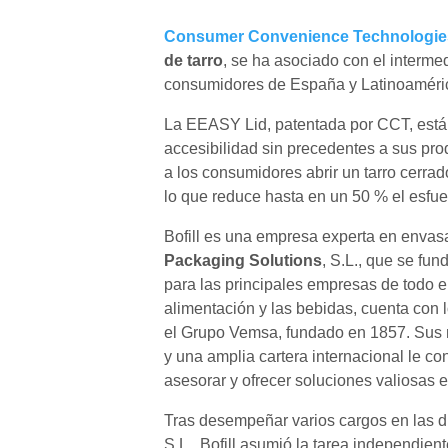
Consumer Convenience Technologie
de tarro
, se ha asociado con el interme
consumidores de España y Latinoaméri
La EEASY Lid, patentada por CCT, está 
accesibilidad sin precedentes a sus pr
a los consumidores abrir un tarro cerra
lo que reduce hasta en un 50 % el esfuer
Bofill es una empresa experta en envas
Packaging Solutions
, S.L., que se fu
para las principales empresas de todo el
alimentación y las bebidas, cuenta con 
el Grupo Vemsa, fundado en 1857. Sus 
y una amplia cartera internacional le co
asesorar y ofrecer soluciones valiosas e
Tras desempeñar varios cargos en las d
S.L., Bofill asumió la tarea independie