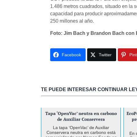
1.486 metros cuadrados, situado en la 
capacidad para producir aproximadamen
250 millones al año.
Foto: Jim Bach y Brandon Bach con
Facebook
Twitter
Pin
TE PUEDE INTERESAR CONTINUAR L
Tapa ‘OpenVac’ neutra en carbono
EcoP
de Auxiliar Conservera
pr
La tapa ‘OpenVac’ de Auxiliar
Conservera neutra en carbono está
En 