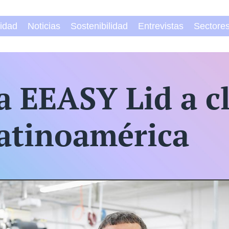
vidad
Noticias
Sostenibilidad
Entrevistas
Sectore
a EEASY Lid a c
atinoamérica