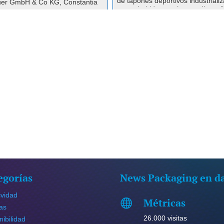
de tapones deportivos industriali
er GmbH & Co KG, Constantia
para bebidas on-the-go, disponi
lexibles abordó este desafío
para todos los acabados de cuel
rollando una solución de tapado
están diseñados ...
ás ecológica. A través de una
recha colaboración, optimiza...
egorías
News Packaging en d
ividad
Métricas

ias
26.000 visitas
nibilidad