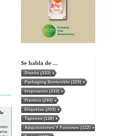
Se habla de …
Diseño
(333)
Packaging Sostenible
(325)
Inspiración
(310)
Premios
(284)
Etiquetas
(203)
de
Tapones
(138)
ones
Adquisiciones Y Fusiones
(122)
gama