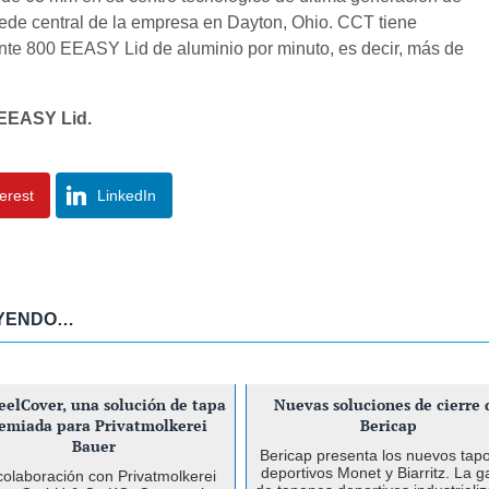
sede central de la empresa en Dayton, Ohio. CCT tiene
te 800 EEASY Lid de aluminio por minuto, es decir, más de
 EEASY Lid.
terest
LinkedIn
EYENDO…
eelCover, una solución de tapa
Nuevas soluciones de cierre 
emiada para Privatmolkerei
Bericap
Bauer
Bericap presenta los nuevos tap
deportivos Monet y Biarritz. La 
colaboración con Privatmolkerei