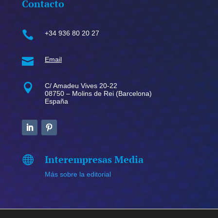
Contacto

+34 936 80 20 27

Email

C/ Amadeu Vives 20-22
08750 – Molins de Rei (Barcelona)
España
Interempresas Media

Más sobre la editorial