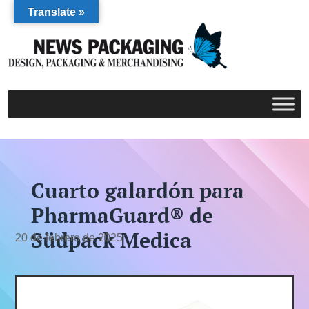
Translate »
Cuarto galardón para
PharmaGuard® de
Südpack Medica
20 de febrero de 2025