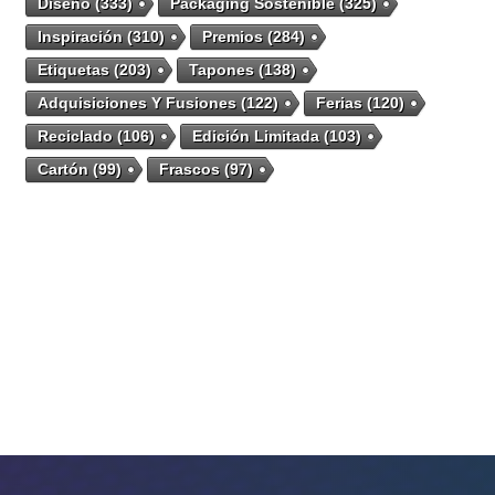
Diseño
(333)
Packaging Sostenible
(325)
Inspiración
(310)
Premios
(284)
Etiquetas
(203)
Tapones
(138)
Adquisiciones Y Fusiones
(122)
Ferias
(120)
Reciclado
(106)
Edición Limitada
(103)
Cartón
(99)
Frascos
(97)