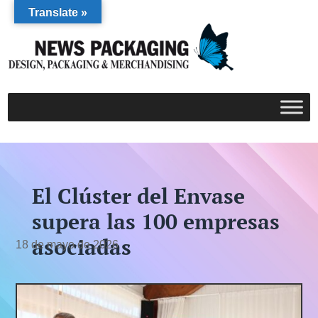
Translate »
El Clúster del Envase
supera las 100 empresas
asociadas
18 de mayo de 2026