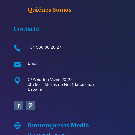
Quiénes Somos
Contacto

+34 936 80 20 27

Email

C/ Amadeu Vives 20-22
08750 – Molins de Rei (Barcelona)
España
Interempresas Media

Más sobre la editorial