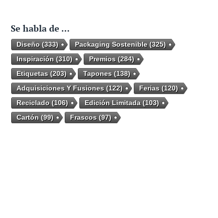
Se habla de …
Diseño
(333)
Packaging Sostenible
(325)
Inspiración
(310)
Premios
(284)
Etiquetas
(203)
Tapones
(138)
Adquisiciones Y Fusiones
(122)
Ferias
(120)
Reciclado
(106)
Edición Limitada
(103)
Cartón
(99)
Frascos
(97)