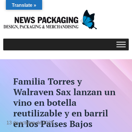
Translate »
Familia Torres y
Walraven Sax lanzan un
vino en botella
reutilizable y en barril
en los Países Bajos
13 de octubre de 2025