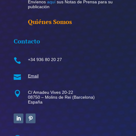
Envíenos
aquí
sus Notas de Prensa para su
publicación
Quiénes Somos
Contacto

+34 936 80 20 27

Email

C/ Amadeu Vives 20-22
08750 – Molins de Rei (Barcelona)
España