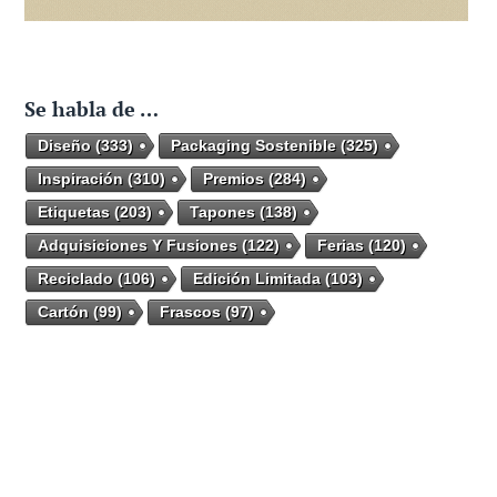
Se habla de …
Diseño
(333)
Packaging Sostenible
(325)
Inspiración
(310)
Premios
(284)
Etiquetas
(203)
Tapones
(138)
Adquisiciones Y Fusiones
(122)
Ferias
(120)
Reciclado
(106)
Edición Limitada
(103)
Cartón
(99)
Frascos
(97)