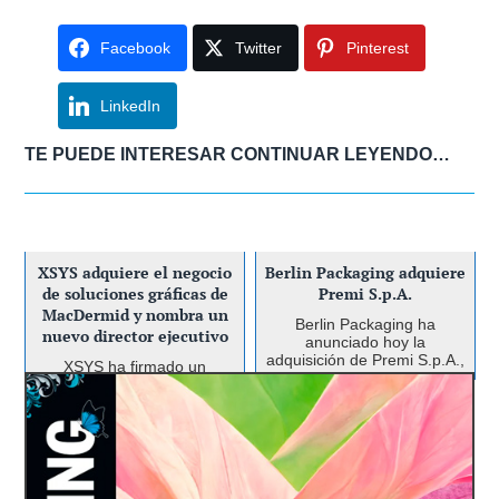
Facebook
Twitter
Pinterest
LinkedIn
TE PUEDE INTERESAR CONTINUAR LEYENDO…
XSYS adquiere el negocio
Berlin Packaging adquiere
de soluciones gráficas de
Premi S.p.A.
MacDermid y nombra un
Berlin Packaging ha
nuevo director ejecutivo
anunciado hoy la
adquisición de Premi S.p.A.,
XSYS ha firmado un
un proveedor global de
acuerdo definitivo con
packaging especializado en
Element Solutions Inc en
soluciones dinámicas e
Nefab Group adquiere
virtud del cual XSYS
innovadoras para los
Plásticos Flome
adquirirá determinadas
sectores de belleza y
acciones y activos en poder
cosmética. Con...
Nefab Group, a través de
de filiales de Element
Nefab España, S.L., ha
Solutions Inc, que