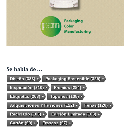
Se habla de …
Diseño
(333)
Packaging Sostenible
(325)
Inspiración
(310)
Premios
(284)
Etiquetas
(203)
Tapones
(138)
Adquisiciones Y Fusiones
(122)
Ferias
(120)
Reciclado
(106)
Edición Limitada
(103)
Cartón
(99)
Frascos
(97)