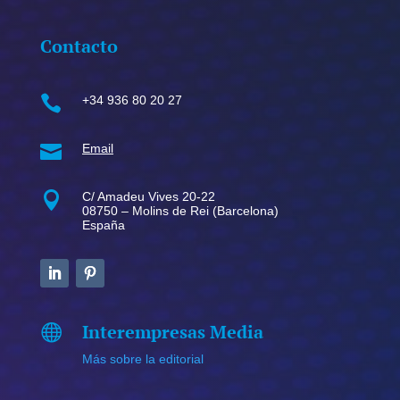
Contacto

+34 936 80 20 27

Email

C/ Amadeu Vives 20-22
08750 – Molins de Rei (Barcelona)
España
Interempresas Media

Más sobre la editorial