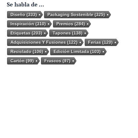
Se habla de …
Diseño
(333)
Packaging Sostenible
(325)
Inspiración
(310)
Premios
(284)
Etiquetas
(203)
Tapones
(138)
Adquisiciones Y Fusiones
(122)
Ferias
(120)
Reciclado
(106)
Edición Limitada
(103)
Cartón
(99)
Frascos
(97)