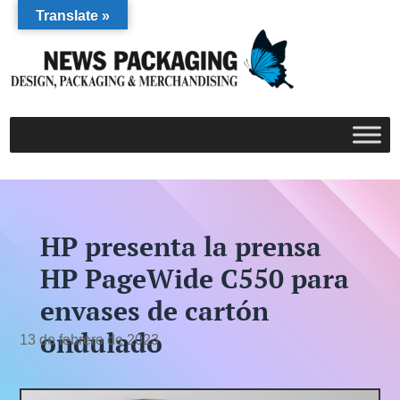
Translate »
HP presenta la prensa
HP PageWide C550 para
envases de cartón
ondulado
13 de febrero de 2023