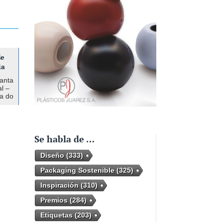
de
ia
lanta
l –
ra do
a
ros,
Se habla de …
Diseño
(333)
Packaging Sostenible
(325)
Inspiración
(310)
Premios
(284)
Etiquetas
(203)