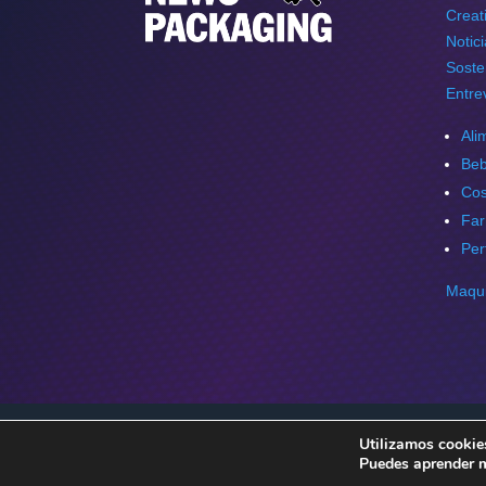
Creat
Notic
Soste
Entre
Ali
Beb
Cos
Far
Per
Maqui
Utilizamos cookies
Copyright © 2026 NewsPackaging. Todos los der
Puedes aprender m