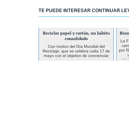
TE PUEDE INTERESAR CONTINUAR L
Reciclar papel y cartón, un hábito
​Ris
consolidado
La F
car
Con motivo del Día Mundial del
por R
Reciclaje, que se celebra cada 17 de
mayo con el objetivo de concienciar
mem
sobre la importancia de la correcta
gestión de los residuos, el Foro del
Papel ha presentado lo...