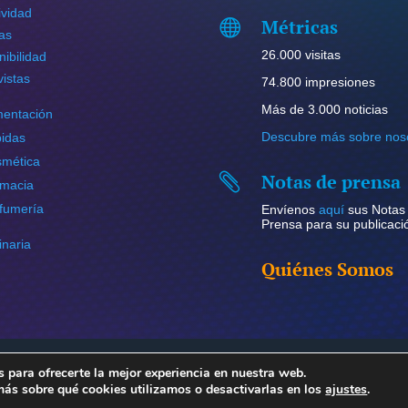
ividad
Métricas

ias
26.000 visitas
nibilidad
vistas
74.800 impresiones
Más de 3.000 noticias
mentación
Descubre más sobre nos
idas
mética
Notas de prensa

macia
fumería
Envíenos
aquí
sus Notas
Prensa para su publicaci
naria
Quiénes Somos
 para ofrecerte la mejor experiencia en nuestra web.
echos reservados.
Política de privacidad y aviso legal
–
Política de coo
ás sobre qué cookies utilizamos o desactivarlas en los
ajustes
.