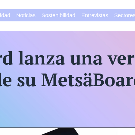
vidad
Noticias
Sostenibilidad
Entrevistas
Sectore
d lanza una ver
e su MetsäBoard