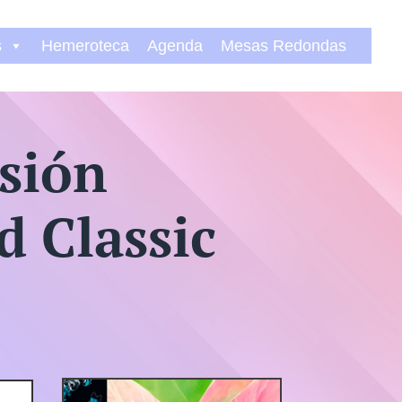
s
Hemeroteca
Agenda
Mesas Redondas
sión
 Classic