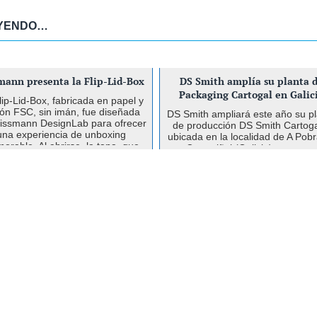
EYENDO…
smann presenta la Flip-Lid-Box
DS Smith amplía su planta 
Packaging Cartogal en Galic
lip-Lid-Box, fabricada en papel y
tón FSC, sin imán, fue diseñada
DS Smith ampliará este año su p
issmann DesignLab para ofrecer
de producción DS Smith Cartoga
una experiencia de unboxing
ubicada en la localidad de A Pob
orable. Al abrirse, la tapa, que
Caramiñal (Galicia)– tras un
está conectada a la base, ...
inversión de 11,35 millones de eu
que permitirá aumentar ...