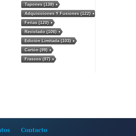
Tapones
(138)
Adquisiciones Y Fusiones
(122)
Ferias
(120)
Reciclado
(106)
Edición Limitada
(103)
Cartón
(99)
Frascos
(97)
atos
Contacto