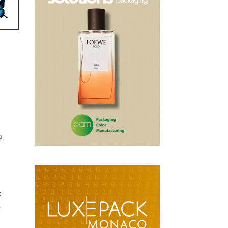
a
e
s