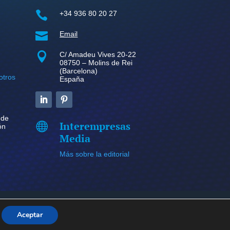

+34 936 80 20 27

Email

C/ Amadeu Vives 20-22
08750 – Molins de Rei
(Barcelona)
otros
España
 de
Interempresas

ón
Media
Más sobre la editorial
kies
Aceptar