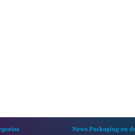
egorías
News Packaging en d