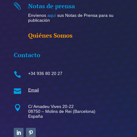
Notas de prensa

Envíenos
aquí
sus Notas de Prensa para su
publicación
Quiénes Somos
Contacto

+34 936 80 20 27

Email

C/ Amadeu Vives 20-22
08750 – Molins de Rei (Barcelona)
España