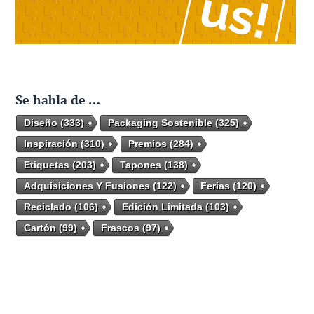
Se habla de …
Diseño
(333)
Packaging Sostenible
(325)
Inspiración
(310)
Premios
(284)
Etiquetas
(203)
Tapones
(138)
Adquisiciones Y Fusiones
(122)
Ferias
(120)
Reciclado
(106)
Edición Limitada
(103)
Cartón
(99)
Frascos
(97)