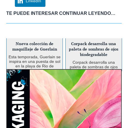
LinkedIn
TE PUEDE INTERESAR CONTINUAR LEYENDO…
Nueva colección de
Corpack desarrolla una
maquillaje de Guerlain
paleta de sombras de ojos
biodegradable
Esta temporada, Guerlain se
inspira en una puesta de sol
Corpack desarrolla una
en la playa de Rio de
paleta de sombras de ojos
Janeiro para su colección de
biodegradable para Planet
maquillaje Brazilian Club y
Revolution de Revolution
en un viaje de shoppping a
Un packaging recargable
Beauty. El material utilizado
Los Ángeles. Con The
es a base de celulosa, 100
para La Beauté Louis
Terracotta Colle...
% biodegradable y apto para
Vuitton
compostaje ...
La Beauté Louis Vuitton,
creada con la maquilladora
británica Dame Pat McGrath
como directora creativa, es
la primera gama de
cosméticos de color de
Louis Vuitton (LVMH). La