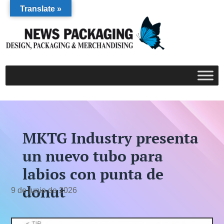
Translate »
MKTG Industry presenta
un nuevo tubo para
labios con punta de
donut
9 de junio de 2026