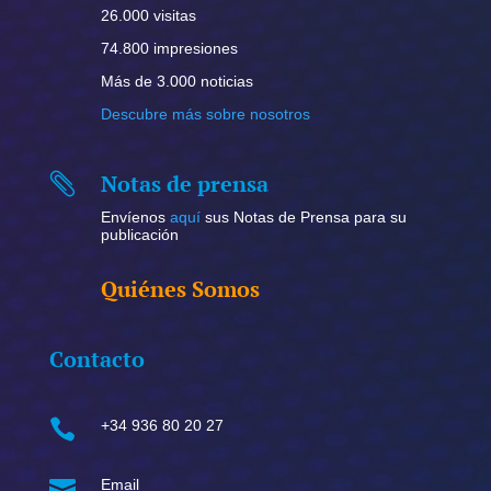
26.000 visitas
74.800 impresiones
Más de 3.000 noticias
Descubre más sobre nosotros
Notas de prensa

Envíenos
aquí
sus Notas de Prensa para su
publicación
Quiénes Somos
Contacto

+34 936 80 20 27

Email