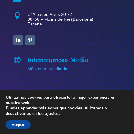

C/ Amadeu Vives 20-22
08750 – Molins de Rei (Barcelona)
España
Interempresas Media

Más sobre la editorial
Utilizamos cookies para ofrecerte la mejor experiencia en
nuestra web.
Copyright © 2026 NewsPackaging. Todos los derechos
Puedes aprender más sobre qué cookies utilizamos o
desactivarlas en los
ajustes
.
reservados.
Política de privacidad y aviso legal
–
Política
de cookies
Aceptar