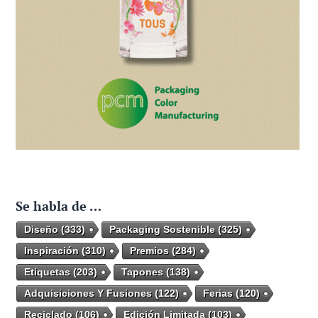
Se habla de …
Diseño
(333)
Packaging Sostenible
(325)
Inspiración
(310)
Premios
(284)
Etiquetas
(203)
Tapones
(138)
Adquisiciones Y Fusiones
(122)
Ferias
(120)
Reciclado
(106)
Edición Limitada
(103)