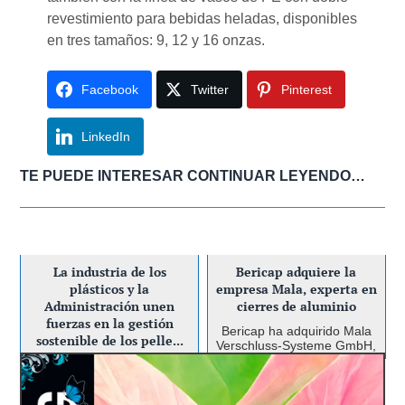
revestimiento para bebidas heladas, disponibles
en tres tamaños: 9, 12 y 16 onzas.
Facebook
Twitter
Pinterest
LinkedIn
TE PUEDE INTERESAR CONTINUAR LEYENDO…
La industria de los
Bericap adquiere la
plásticos y la
empresa Mala, experta en
Administración unen
cierres de aluminio
fuerzas en la gestión
Bericap ha adquirido Mala
sostenible de los pelle...
Verschluss-Systeme GmbH,
ampliando así su cartera de
ANAIP, la asociación
productos para incluir
española de industriales de
ANAIP presenta el Sello
cierres de aluminio. Mala es
plásticos. y Plastics Europe,
una empresa familiar con