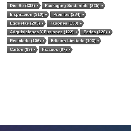
Diseño
(333)
Packaging Sostenible
(325)
Inspiración
(310)
Premios
(284)
Etiquetas
(203)
Tapones
(138)
Adquisiciones Y Fusiones
(122)
Ferias
(120)
Reciclado
(106)
Edición Limitada
(103)
Cartón
(99)
Frascos
(97)