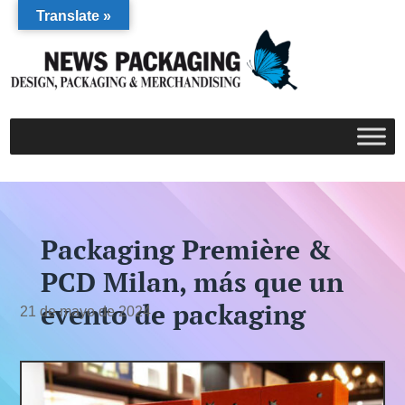
Translate »
Packaging Première &
PCD Milan, más que un
evento de packaging
21 de mayo de 2024