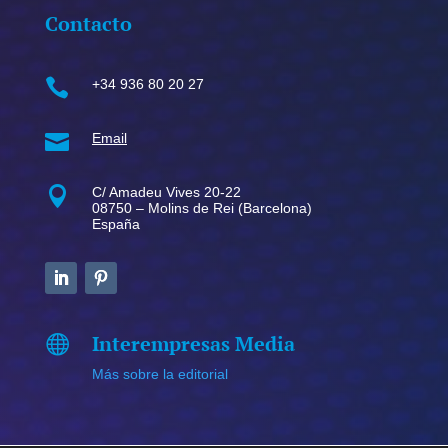
Contacto

+34 936 80 20 27

Email

C/ Amadeu Vives 20-22
08750 – Molins de Rei (Barcelona)
España
Interempresas Media

Más sobre la editorial