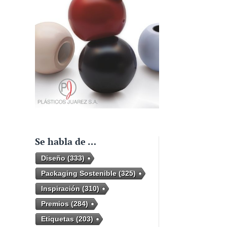
Se habla de …
Diseño
(333)
Packaging Sostenible
(325)
Inspiración
(310)
Premios
(284)
Etiquetas
(203)