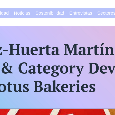
vidad
Noticias
Sostenibilidad
Entrevistas
Sectore
-Huerta Martín
 & Category De
tus Bakeries