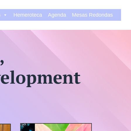
s
Hemeroteca
Agenda
Mesas Redondas
,
velopment